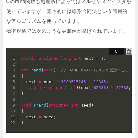
Cのrand関数も処理系によってはメルセンヌツイスタを
使っていますが、基本的には線形合同法という簡易的
なアルゴリズムを使っています。
標準規格では次のような実装例が挙げられています。
static
unsigned
long
int
 next 
=
1
;
int
rand
(
void
)
// RAND̲MAXを32767と仮定する。
{
  next 
=
 next 
*
1103515245
+
12345
;
return
(
unsigned
int
)
(
next
/
65536
)
%
32768
;
}
void
srand
(
unsigned
int
 seed
)
{
  next 
=
 seed
;
}