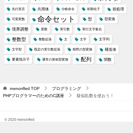
共用体
前処理
先行宣言
分岐命令
初期化子
命令セット
型
型変換
可変変数
境界調整
変数
実引数
実行文字集合
整数型
文字列
整数拡張
文
文字
構造体
文字型
既定の実引数拡張
暗黙の型変換
配列
要素指示子
関数
通常の算術型変換
menonfled
TOP
プログラミング
PHPプログラマーのためのC講座
疑似乱数を使おう！
© 2020 menonfled