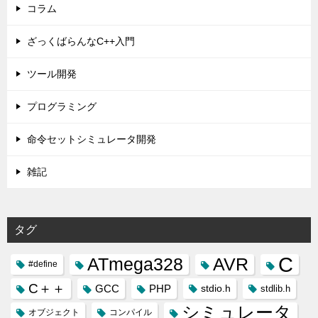
コラム
ざっくばらんなC++入門
ツール開発
プログラミング
命令セットシミュレータ開発
雑記
タグ
C
ATmega328
AVR
#define
C＋＋
GCC
PHP
stdio.h
stdlib.h
シミュレータ
オブジェクト
コンパイル