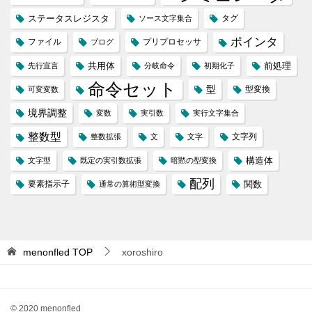
ステータスレジスタ
タグ
ソース文字集合
ポインタ
ファイル
プリプロセッサ
ブログ
共用体
前処理
先行宣言
分岐命令
初期化子
命令セット
型
型変換
可変変数
境界調整
変数
実引数
実行文字集合
整数型
文字列
整数拡張
文
文字
構造体
文字型
既定の実引数拡張
暗黙の型変換
配列
要素指示子
関数
通常の算術型変換
menonfled
TOP
xoroshiro
© 2020 menonfled