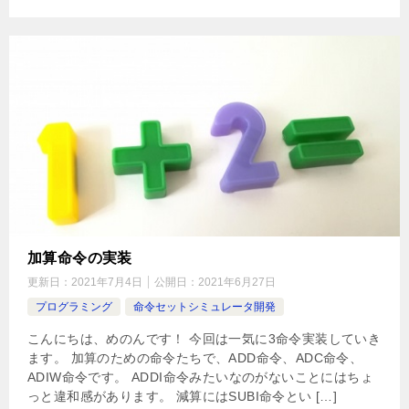
加算命令の実装
更新日：
2021年7月4日
公開日：
2021年6月27日
プログラミング
命令セットシミュレータ開発
こんにちは、めのんです！ 今回は一気に3命令実装していき
ます。 加算のための命令たちで、ADD命令、ADC命令、
ADIW命令です。 ADDI命令みたいなのがないことにはちょ
っと違和感があります。 減算にはSUBI命令とい […]