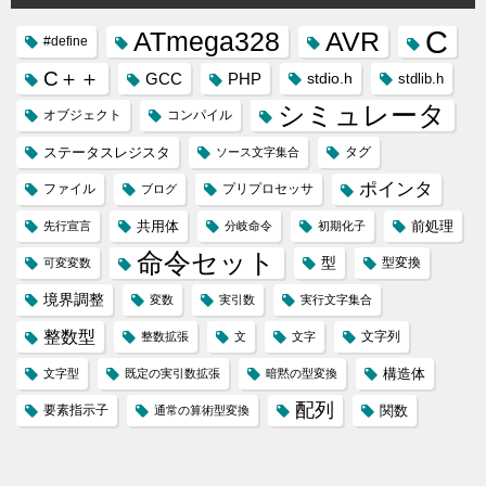
C
ATmega328
AVR
#define
C＋＋
GCC
PHP
stdio.h
stdlib.h
シミュレータ
オブジェクト
コンパイル
ステータスレジスタ
タグ
ソース文字集合
ポインタ
ファイル
プリプロセッサ
ブログ
共用体
前処理
先行宣言
分岐命令
初期化子
命令セット
型
型変換
可変変数
境界調整
変数
実引数
実行文字集合
整数型
文字列
整数拡張
文
文字
構造体
文字型
既定の実引数拡張
暗黙の型変換
配列
要素指示子
関数
通常の算術型変換