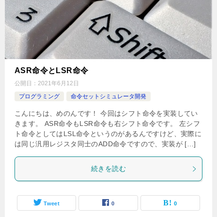
ASR命令とLSR命令
公開日：
2021年6月12日
プログラミング
命令セットシミュレータ開発
こんにちは、めのんです！ 今回はシフト命令を実装してい
きます。 ASR命令もLSR命令も右シフト命令です。 左シフ
ト命令としてはLSL命令というのがあるんですけど、実際に
は同じ汎用レジスタ同士のADD命令ですので、実装が […]
続きを読む
Tweet
0
0