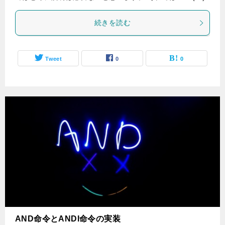
続きを読む
Tweet
0
0
AND命令とANDI命令の実装