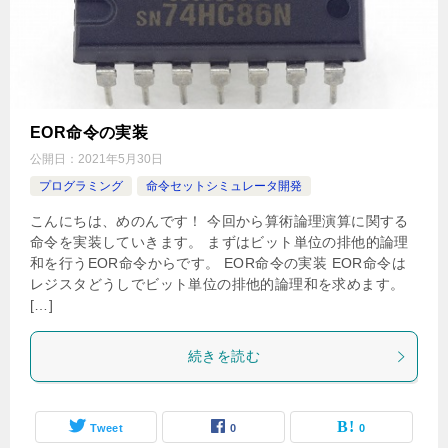
EOR命令の実装
公開日：
2021年5月30日
プログラミング
命令セットシミュレータ開発
こんにちは、めのんです！ 今回から算術論理演算に関する
命令を実装していきます。 まずはビット単位の排他的論理
和を行うEOR命令からです。 EOR命令の実装 EOR命令は
レジスタどうしでビット単位の排他的論理和を求めます。
[…]
続きを読む
Tweet
0
0