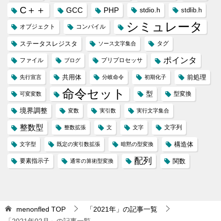
C＋＋
GCC
PHP
stdio.h
stdlib.h
シミュレータ
オブジェクト
コンパイル
ステータスレジスタ
タグ
ソース文字集合
ポインタ
ファイル
プリプロセッサ
ブログ
共用体
前処理
先行宣言
分岐命令
初期化子
命令セット
型
型変換
可変変数
境界調整
変数
実引数
実行文字集合
整数型
文字列
整数拡張
文
文字
構造体
文字型
既定の実引数拡張
暗黙の型変換
配列
要素指示子
関数
通常の算術型変換
menonfled
TOP
「2021年」の記事一覧