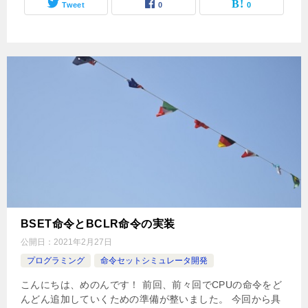
Tweet
0
0
BSET命令とBCLR命令の実装
公開日：
2021年2月27日
プログラミング
命令セットシミュレータ開発
こんにちは、めのんです！ 前回、前々回でCPUの命令をど
んどん追加していくための準備が整いました。 今回から具