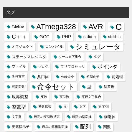
タグ
C
ATmega328
AVR
#define
C＋＋
GCC
PHP
stdio.h
stdlib.h
シミュレータ
オブジェクト
コンパイル
ステータスレジスタ
タグ
ソース文字集合
ポインタ
ファイル
プリプロセッサ
ブログ
共用体
前処理
先行宣言
分岐命令
初期化子
命令セット
型
型変換
可変変数
境界調整
変数
実引数
実行文字集合
整数型
文字列
整数拡張
文
文字
構造体
文字型
既定の実引数拡張
暗黙の型変換
配列
要素指示子
関数
通常の算術型変換