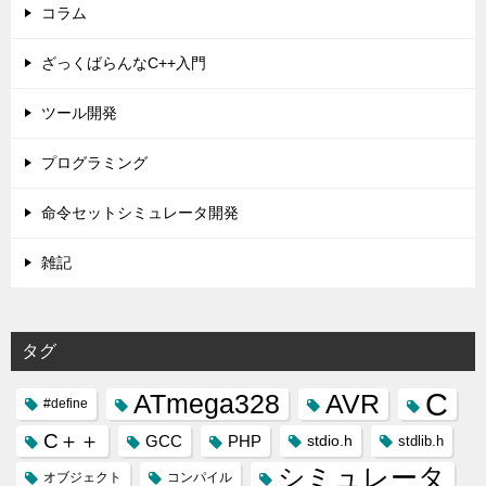
コラム
ざっくばらんなC++入門
ツール開発
プログラミング
命令セットシミュレータ開発
雑記
タグ
C
ATmega328
AVR
#define
C＋＋
GCC
PHP
stdio.h
stdlib.h
シミュレータ
オブジェクト
コンパイル