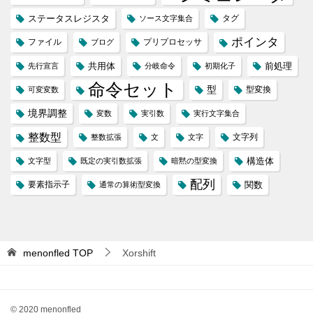
ステータスレジスタ
タグ
ソース文字集合
ポインタ
ファイル
プリプロセッサ
ブログ
共用体
前処理
先行宣言
分岐命令
初期化子
命令セット
型
型変換
可変変数
境界調整
変数
実引数
実行文字集合
整数型
文字列
整数拡張
文
文字
構造体
文字型
既定の実引数拡張
暗黙の型変換
配列
要素指示子
関数
通常の算術型変換
menonfled
TOP
Xorshift
© 2020 menonfled