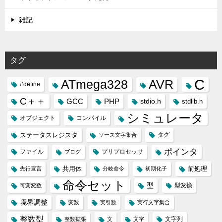
雑記
タグ
C
ATmega328
AVR
#define
C＋＋
GCC
PHP
stdio.h
stdlib.h
シミュレータ
オブジェクト
コンパイル
ステータスレジスタ
タグ
ソース文字集合
ポインタ
ファイル
プリプロセッサ
ブログ
共用体
前処理
先行宣言
分岐命令
初期化子
命令セット
型
型変換
可変変数
境界調整
変数
実引数
実行文字集合
整数型
文字列
整数拡張
文
文字