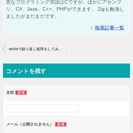
意なプログラミング言語はCですが、ほかにアセンブ
リ、C#、Java、C++、PHPができます。 Zigも勉強し
ましたがまだまだです。
執筆記事一覧
投
whileで繰り返し処理をしてみよう
稿
ナ
コメントを残す
ビ
ゲ
名前
必須
ー
シ
ョ
ン
メール（公開されません）
必須