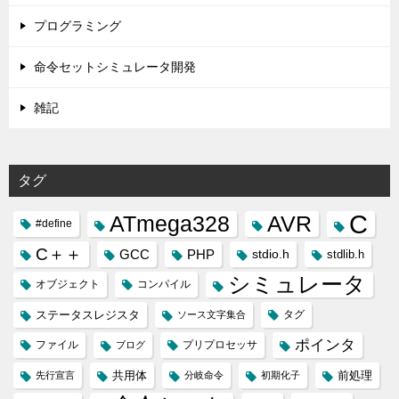
プログラミング
命令セットシミュレータ開発
雑記
タグ
C
ATmega328
AVR
#define
C＋＋
GCC
PHP
stdio.h
stdlib.h
シミュレータ
オブジェクト
コンパイル
ステータスレジスタ
タグ
ソース文字集合
ポインタ
ファイル
プリプロセッサ
ブログ
共用体
前処理
先行宣言
分岐命令
初期化子