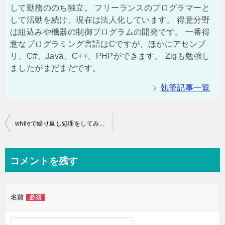
して勤務ののち独立。 フリーランスのプログラマーと
して活動を続け、現在は法人化しています。 得意分野
は組込みや機器の制御プログラムの開発です。 一番得
意なプログラミング言語はCですが、ほかにアセンブ
リ、C#、Java、C++、PHPができます。 Zigも勉強し
ましたがまだまだです。
執筆記事一覧
投
whileで繰り返し処理をしてみよう
稿
ナ
コメントを残す
ビ
ゲ
名前
必須
ー
シ