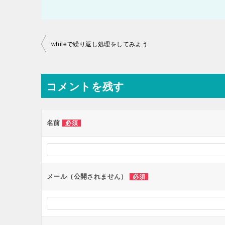
投
whileで繰り返し処理をしてみよう
稿
ナ
コメントを残す
ビ
ゲ
ー
名前
必須
シ
ョ
ン
メール（公開されません）
必須