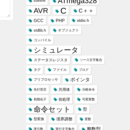
ATmega328
#define
C
AVR
C＋＋
GCC
PHP
stdio.h
stdlib.h
オブジェクト
コンパイル
シミュレータ
ステータスレジスタ
ソース文字集合
タグ
ファイル
ブログ
ポインタ
プリプロセッサ
共用体
先行宣言
分岐命令
前処理
初期化子
可変変数
命令セット
型
境界調整
型変換
変数
整数型
実引数
実行文字集合