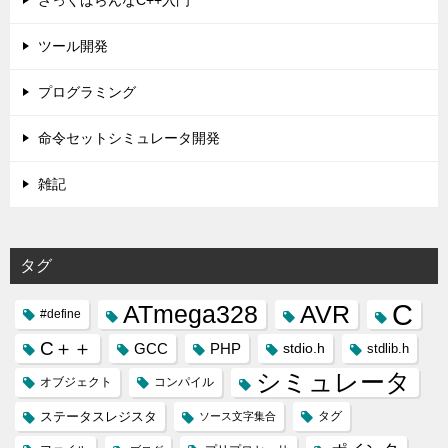
ざっくばらんなC++入門
ツール開発
プログラミング
命令セットシミュレータ開発
雑記
タグ
C
ATmega328
AVR
#define
C＋＋
GCC
PHP
stdio.h
stdlib.h
シミュレータ
オブジェクト
コンパイル
ステータスレジスタ
タグ
ソース文字集合