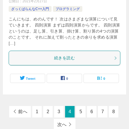
公開日：
2021年2月27日
ざっくばらんなC++入門
プログラミング
こんにちは、めのんです！ 次はさまざまな演算について見
ていきます。 四則演算 まずは四則演算からです。 四則演算
というのは、足し算、引き算、掛け算、割り算の4つの演算
のことです。 それに加えて割ったときの余りを求める演算
[…]
続きを読む
Tweet
0
0
前へ
1
2
3
4
5
6
7
8
次へ