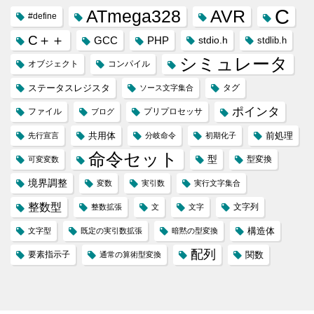
C
ATmega328
AVR
#define
C＋＋
GCC
PHP
stdio.h
stdlib.h
シミュレータ
オブジェクト
コンパイル
ステータスレジスタ
タグ
ソース文字集合
ポインタ
ファイル
プリプロセッサ
ブログ
共用体
前処理
先行宣言
分岐命令
初期化子
命令セット
型
型変換
可変変数
境界調整
変数
実引数
実行文字集合
整数型
文字列
整数拡張
文
文字
構造体
文字型
既定の実引数拡張
暗黙の型変換
配列
要素指示子
関数
通常の算術型変換