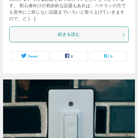
す。 初心者向けの初歩的な話題もあれば、ベテランの方で
も意外にご存じない話題までいろいと取り上げていきます
ので、ど […]
続きを読む
Tweet
0
0