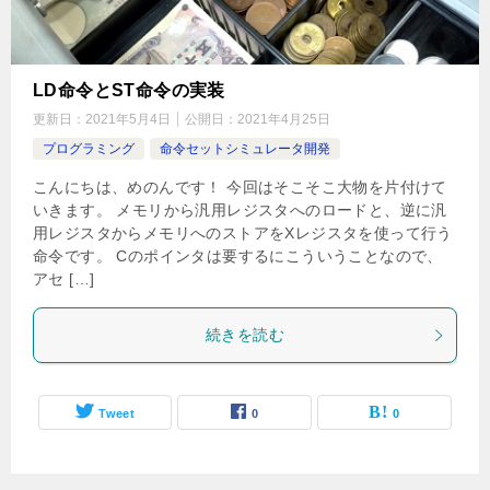
LD命令とST命令の実装
更新日：
2021年5月4日
公開日：
2021年4月25日
プログラミング
命令セットシミュレータ開発
こんにちは、めのんです！ 今回はそこそこ大物を片付けて
いきます。 メモリから汎用レジスタへのロードと、逆に汎
用レジスタからメモリへのストアをXレジスタを使って行う
命令です。 Cのポインタは要するにこういうことなので、
アセ […]
続きを読む
Tweet
0
0