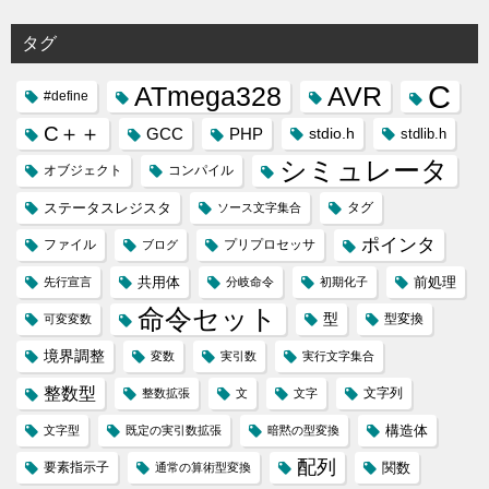
タグ
C
ATmega328
AVR
#define
C＋＋
GCC
PHP
stdio.h
stdlib.h
シミュレータ
オブジェクト
コンパイル
ステータスレジスタ
タグ
ソース文字集合
ポインタ
ファイル
プリプロセッサ
ブログ
共用体
前処理
先行宣言
分岐命令
初期化子
命令セット
型
型変換
可変変数
境界調整
変数
実引数
実行文字集合
整数型
文字列
整数拡張
文
文字
構造体
文字型
既定の実引数拡張
暗黙の型変換
配列
要素指示子
関数
通常の算術型変換