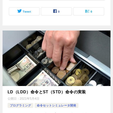
Tweet
0
0
LD（LDD）命令とST（STD）命令の実装
公開日：
2021年5月4日
プログラミング
命令セットシミュレータ開発