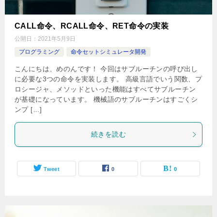
CALL命令、RCALL命令、RET命令の実装
公開日：
2021年5月9日
プログラミング
命令セットシミュレータ開発
こんにちは、めのんです！ 今回はサブルーチンの呼び出し
に必要な3つの命令を実装します。 高級言語でいう関数、プ
ロシージャ、メソッドといった機能はすべてサブルーチン
が基礎になっています。 機械語のサブルーチンはすごくシ
ンプ […]
続きを読む
Tweet
0
0