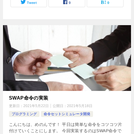
Tweet
0
0
SWAP命令の実装
更新日：
2021年5月22日
公開日：
2021年5月18日
プログラミング
命令セットシミュレータ開発
こんにちは、めのんです！ 平日は簡単な命令をコツコツ片
付けていくことにします。 今回実装するのはSWAP命令で