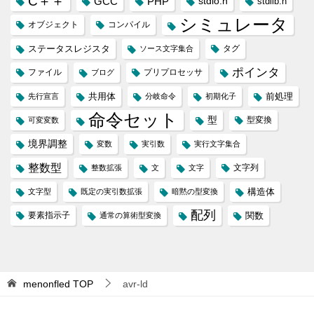
C＋＋
GCC
PHP
stdio.h
stdlib.h
シミュレータ
オブジェクト
コンパイル
ステータスレジスタ
タグ
ソース文字集合
ポインタ
ファイル
プリプロセッサ
ブログ
共用体
前処理
先行宣言
分岐命令
初期化子
命令セット
型
型変換
可変変数
境界調整
変数
実引数
実行文字集合
整数型
文字列
整数拡張
文
文字
構造体
文字型
既定の実引数拡張
暗黙の型変換
配列
要素指示子
関数
通常の算術型変換
menonfled
TOP
avr-ld