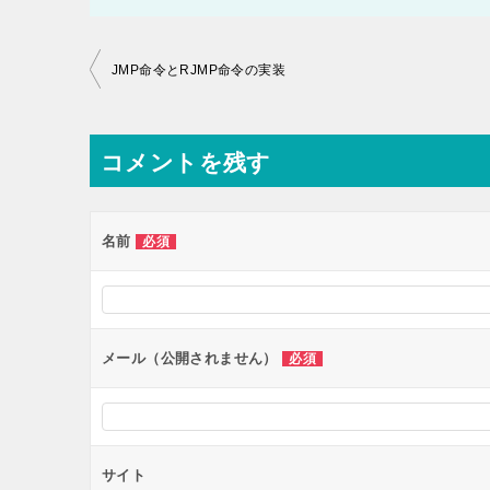
投
JMP命令とRJMP命令の実装
稿
ナ
コメントを残す
ビ
ゲ
ー
名前
必須
シ
ョ
ン
メール（公開されません）
必須
サイト