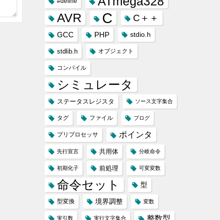
ATmega328
#define
C
AVR
C＋＋
GCC
PHP
stdio.h
stdlib.h
オブジェクト
コンパイル
シミュレータ
ステータスレジスタ
ソース文字集合
タグ
ファイル
ブログ
ポインタ
プリプロセッサ
共用体
先行宣言
分岐命令
前処理
初期化子
可変変数
命令セット
型
境界調整
型変換
変数
整数型
実引数
実行文字集合