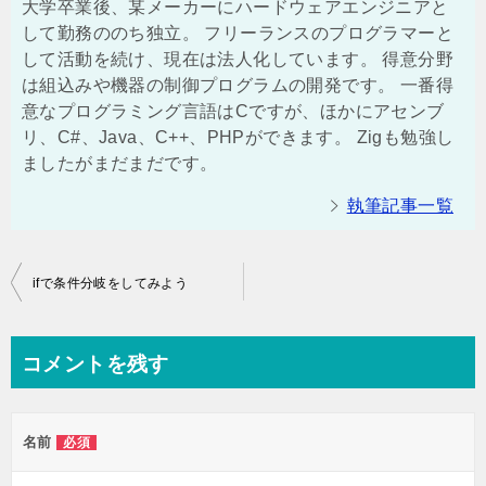
大学卒業後、某メーカーにハードウェアエンジニアと
して勤務ののち独立。 フリーランスのプログラマーと
して活動を続け、現在は法人化しています。 得意分野
は組込みや機器の制御プログラムの開発です。 一番得
意なプログラミング言語はCですが、ほかにアセンブ
リ、C#、Java、C++、PHPができます。 Zigも勉強し
ましたがまだまだです。
執筆記事一覧
投
ifで条件分岐をしてみよう
稿
ナ
コメントを残す
ビ
ゲ
名前
必須
ー