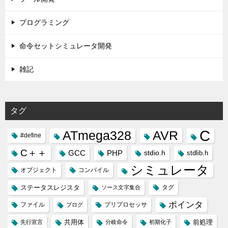
プログラミング
命令セットシミュレータ開発
雑記
タグ
C
ATmega328
AVR
#define
C＋＋
GCC
PHP
stdio.h
stdlib.h
シミュレータ
オブジェクト
コンパイル
ステータスレジスタ
タグ
ソース文字集合
ポインタ
ファイル
プリプロセッサ
ブログ
共用体
前処理
先行宣言
分岐命令
初期化子