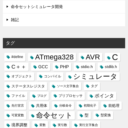
命令セットシミュレータ開発
雑記
タグ
C
ATmega328
AVR
#define
C＋＋
GCC
PHP
stdio.h
stdlib.h
シミュレータ
オブジェクト
コンパイル
ステータスレジスタ
タグ
ソース文字集合
ポインタ
ファイル
プリプロセッサ
ブログ
共用体
前処理
先行宣言
分岐命令
初期化子
命令セット
型
型変換
可変変数
境界調整
変数
実引数
実行文字集合