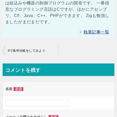
は組込みや機器の制御プログラムの開発です。 一番得
意なプログラミング言語はCですが、ほかにアセンブ
リ、C#、Java、C++、PHPができます。 Zigも勉強し
ましたがまだまだです。
執筆記事一覧
投
ifで条件分岐をしてみよう
稿
ナ
コメントを残す
ビ
ゲ
名前
必須
ー
シ
ョ
ン
メール（公開されません）