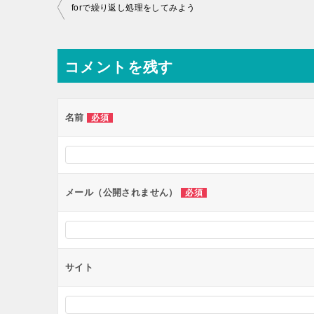
投
forで繰り返し処理をしてみよう
稿
ナ
コメントを残す
ビ
ゲ
ー
名前
必須
シ
ョ
ン
メール（公開されません）
必須
サイト