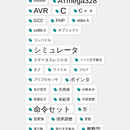
ATmega328
#define
C
AVR
C＋＋
GCC
PHP
stdio.h
stdlib.h
オブジェクト
コンパイル
シミュレータ
ステータスレジスタ
ソース文字集合
タグ
ファイル
ブログ
ポインタ
プリプロセッサ
共用体
先行宣言
分岐命令
前処理
初期化子
可変変数
命令セット
型
境界調整
型変換
変数
整数型
実引数
実行文字集合