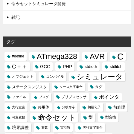
命令セットシミュレータ開発
雑記
タグ
C
ATmega328
AVR
#define
C＋＋
GCC
PHP
stdio.h
stdlib.h
シミュレータ
オブジェクト
コンパイル
ステータスレジスタ
タグ
ソース文字集合
ポインタ
ファイル
プリプロセッサ
ブログ
共用体
前処理
先行宣言
分岐命令
初期化子
命令セット
型
型変換
可変変数
境界調整
変数
実引数
実行文字集合