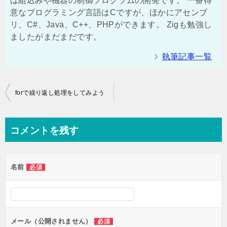
は組込みや機器の制御プログラムの開発です。 一番得
意なプログラミング言語はCですが、ほかにアセンブ
リ、C#、Java、C++、PHPができます。 Zigも勉強し
ましたがまだまだです。
執筆記事一覧
投
forで繰り返し処理をしてみよう
稿
ナ
コメントを残す
ビ
ゲ
名前
必須
ー
シ
ョ
ン
メール（公開されません）
必須