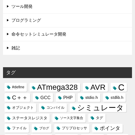
ツール開発
プログラミング
命令セットシミュレータ開発
雑記
タグ
C
ATmega328
AVR
#define
C＋＋
GCC
PHP
stdio.h
stdlib.h
シミュレータ
オブジェクト
コンパイル
ステータスレジスタ
タグ
ソース文字集合
ポインタ
ファイル
プリプロセッサ
ブログ