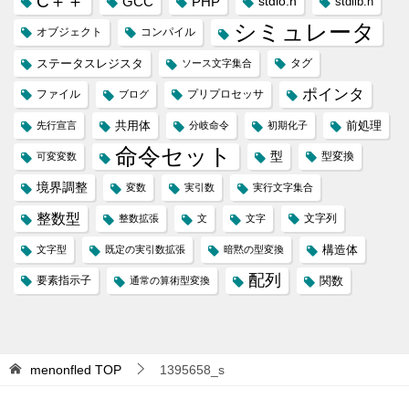
C＋＋
GCC
PHP
stdio.h
stdlib.h
シミュレータ
オブジェクト
コンパイル
ステータスレジスタ
タグ
ソース文字集合
ポインタ
ファイル
プリプロセッサ
ブログ
共用体
前処理
先行宣言
分岐命令
初期化子
命令セット
型
型変換
可変変数
境界調整
変数
実引数
実行文字集合
整数型
文字列
整数拡張
文
文字
構造体
文字型
既定の実引数拡張
暗黙の型変換
配列
要素指示子
関数
通常の算術型変換
menonfled
TOP
1395658_s