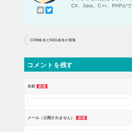
C#、Java、C++、PHP
投
COM命令とNEG命令の実装
稿
ナ
コメントを残す
ビ
ゲ
ー
名前
必須
シ
ョ
ン
メール（公開されません）
必須