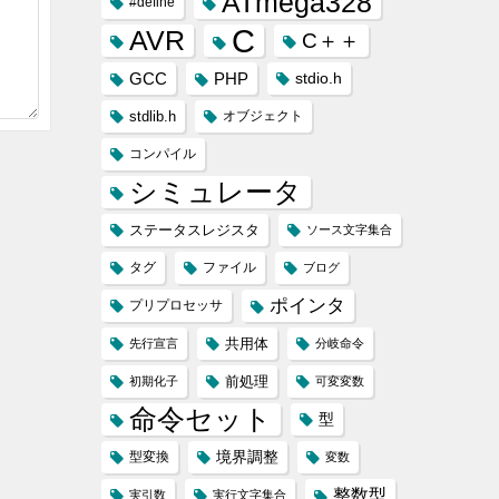
ATmega328
#define
C
AVR
C＋＋
GCC
PHP
stdio.h
stdlib.h
オブジェクト
コンパイル
シミュレータ
ステータスレジスタ
ソース文字集合
タグ
ファイル
ブログ
ポインタ
プリプロセッサ
共用体
先行宣言
分岐命令
前処理
初期化子
可変変数
命令セット
型
境界調整
型変換
変数
整数型
実引数
実行文字集合