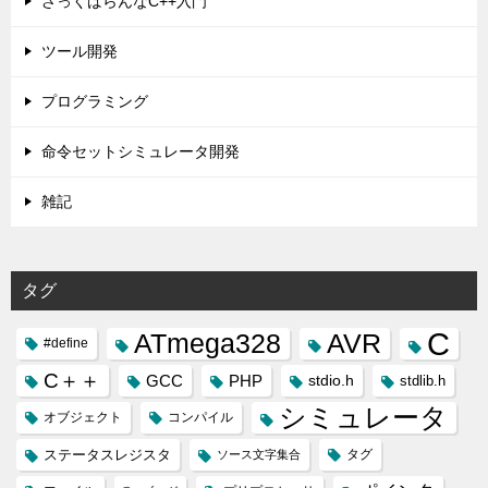
ざっくばらんなC++入門
ツール開発
プログラミング
命令セットシミュレータ開発
雑記
タグ
C
ATmega328
AVR
#define
C＋＋
GCC
PHP
stdio.h
stdlib.h
シミュレータ
オブジェクト
コンパイル
ステータスレジスタ
タグ
ソース文字集合