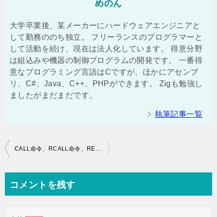
めのん
大学卒業後、某メーカーにハードウェアエンジニアと
して勤務ののち独立。 フリーランスのプログラマーと
して活動を続け、現在は法人化しています。 得意分野
は組込みや機器の制御プログラムの開発です。 一番得
意なプログラミング言語はCですが、ほかにアセンブ
リ、C#、Java、C++、PHPができます。 Zigも勉強し
ましたがまだまだです。
執筆記事一覧
投
CALL命令、RCALL命令、RET命令の実装
稿
ナ
コメントを残す
ビ
ゲ