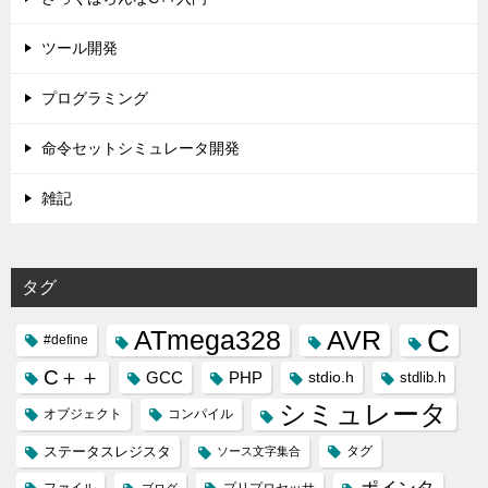
ツール開発
プログラミング
命令セットシミュレータ開発
雑記
タグ
C
ATmega328
AVR
#define
C＋＋
GCC
PHP
stdio.h
stdlib.h
シミュレータ
オブジェクト
コンパイル
ステータスレジスタ
タグ
ソース文字集合