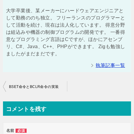
大学卒業後、某メーカーにハードウェアエンジニアと
して勤務ののち独立。 フリーランスのプログラマーと
して活動を続け、現在は法人化しています。 得意分野
は組込みや機器の制御プログラムの開発です。 一番得
意なプログラミング言語はCですが、ほかにアセンブ
リ、C#、Java、C++、PHPができます。 Zigも勉強し
ましたがまだまだです。
執筆記事一覧
投
BSET命令とBCLR命令の実装
稿
ナ
コメントを残す
ビ
ゲ
名前
必須
ー