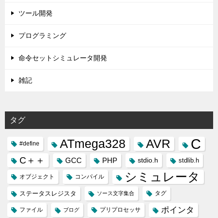
ツール開発
プログラミング
命令セットシミュレータ開発
雑記
タグ
C
ATmega328
AVR
#define
C＋＋
GCC
PHP
stdio.h
stdlib.h
シミュレータ
オブジェクト
コンパイル
ステータスレジスタ
タグ
ソース文字集合
ポインタ
ファイル
プリプロセッサ
ブログ