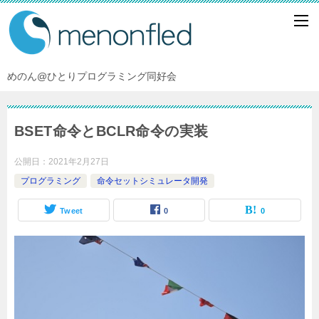
めのん@ひとりプログラミング同好会
BSET命令とBCLR命令の実装
公開日：
2021年2月27日
プログラミング
命令セットシミュレータ開発
Tweet
0
0