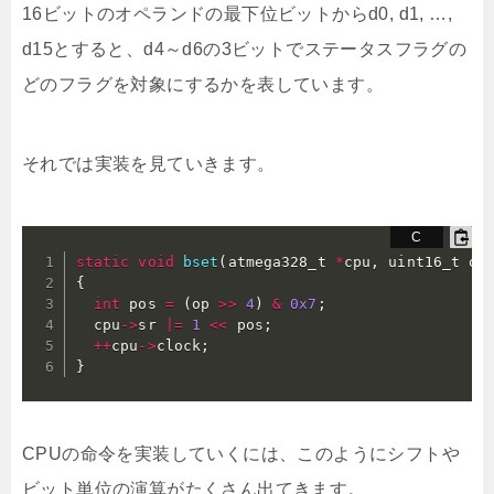
16ビットのオペランドの最下位ビットからd0, d1, …,
d15とすると、d4～d6の3ビットでステータスフラグの
どのフラグを対象にするかを表しています。
それでは実装を見ていきます。
static
void
bset
(
atmega328_t 
*
cpu
,
 uint16_t op
{
int
 pos 
=
(
op 
>>
4
)
&
0x7
;
  cpu
->
sr 
|=
1
<<
 pos
;
++
cpu
->
clock
;
}
CPUの命令を実装していくには、このようにシフトや
ビット単位の演算がたくさん出てきます。