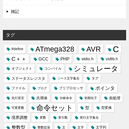
雑記
タグ
C
ATmega328
AVR
#define
C＋＋
GCC
PHP
stdio.h
stdlib.h
シミュレータ
オブジェクト
コンパイル
ステータスレジスタ
タグ
ソース文字集合
ポインタ
ファイル
プリプロセッサ
ブログ
共用体
前処理
先行宣言
分岐命令
初期化子
命令セット
型
型変換
可変変数
境界調整
変数
実引数
実行文字集合
整数型
文字列
整数拡張
文
文字