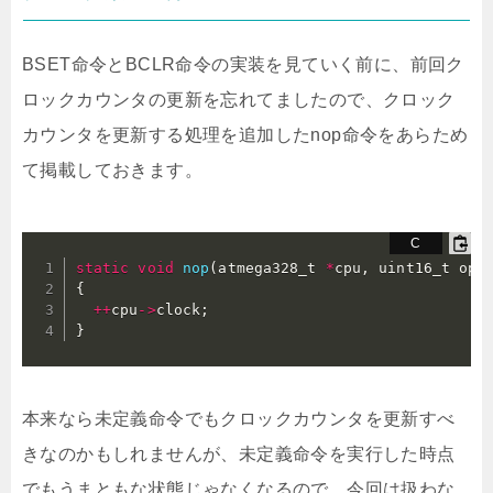
BSET命令とBCLR命令の実装を見ていく前に、前回ク
ロックカウンタの更新を忘れてましたので、クロック
カウンタを更新する処理を追加したnop命令をあらため
て掲載しておきます。
static
void
nop
(
atmega328_t 
*
cpu
,
 uint16_t op
)
{
++
cpu
->
clock
;
}
本来なら未定義命令でもクロックカウンタを更新すべ
きなのかもしれませんが、未定義命令を実行した時点
でもうまともな状態じゃなくなるので、今回は扱わな