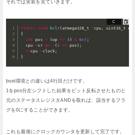
それでは実装を見ていきます。
static
void
bclr
(
atmega328_t 
*
cpu
,
 uint16_t op
{
int
 pos 
=
(
op 
>>
4
)
&
0x7
;
  cpu
->
sr 
&=
~
(
1
<<
 pos
)
;
++
cpu
->
clock
;
}
bset環境との違いは4行目だけです。
1をpos分左シフトした結果をビット反転させたものと
元のステータスレジスタANDを取れば、該当するフラ
グを0にすることができます。
これも最後にクロックカウンタを更新して完了です。