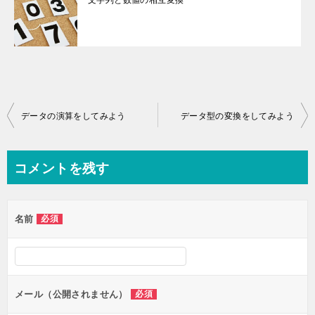
投
データの演算をしてみよう
データ型の変換をしてみよう
稿
ナ
コメントを残す
ビ
ゲ
名前
必須
ー
シ
ョ
ン
メール（公開されません）
必須