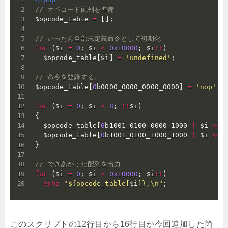
// オペコード配列を準備
$opcode_table
=
[
]
;
// いったん全部未定義命令として初期化
for
(
$i
=
0
;
$i
<
0x10000
;
$i
++
)
$opcode_table
[
$i
]
=
'undefined'
;
// 命令を登録する。
$opcode_table
[
0
b0000_0000_0000_0000
]
=
'nop'
;
for
(
$i
=
0
;
$i
<
8
;
++
$i
)
{
$opcode_table
[
0
b1001_0100_0000_1000 
|
$i
<
<
$opcode_table
[
0
b1001_0100_1000_1000 
|
$i
<
<
}
// できあがった配列を出力
for
(
$i
=
0
;
$i
<
0x10000
;
$i
++
)
echo
"${opcode_table[
$i
]},\n"
;
このスクリプトの12行目から16行目が今回追加した箇