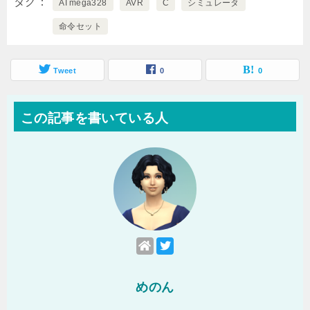
タグ
ATmega328
AVR
C
シミュレータ
命令セット
Tweet
0
0
この記事を書いている人
めのん