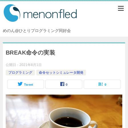
めのん@ひとりプログラミング同好会
BREAK命令の実装
公開日：
2021年8月1日
プログラミング
命令セットシミュレータ開発
Tweet
0
0