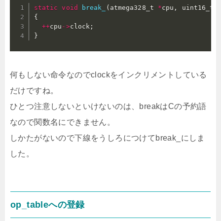
static
void
break_
(
atmega328_t 
*
cpu
,
 uint16_t 
{
++
cpu
->
clock
;
}
何もしない命令なのでclockをインクリメントしている
だけですね。
ひとつ注意しないといけないのは、breakはCの予約語
なので関数名にできません。
しかたがないので下線をうしろにつけてbreak_にしま
した。
op_tableへの登録