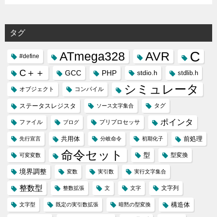
タグ
C
ATmega328
AVR
#define
C＋＋
GCC
PHP
stdio.h
stdlib.h
シミュレータ
オブジェクト
コンパイル
ステータスレジスタ
タグ
ソース文字集合
ポインタ
ファイル
プリプロセッサ
ブログ
共用体
前処理
先行宣言
分岐命令
初期化子
命令セット
型
型変換
可変変数
境界調整
変数
実引数
実行文字集合
整数型
文字列
整数拡張
文
文字
構造体
文字型
既定の実引数拡張
暗黙の型変換