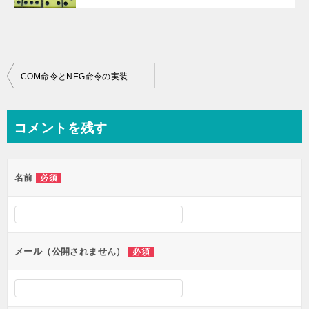
投
COM命令とNEG命令の実装
稿
ナ
コメントを残す
ビ
ゲ
名前
必須
ー
シ
ョ
ン
メール（公開されません）
必須