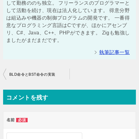
して勤務ののち独立。 フリーランスのプログラマーと
して活動を続け、現在は法人化しています。 得意分野
は組込みや機器の制御プログラムの開発です。 一番得
意なプログラミング言語はCですが、ほかにアセンブ
リ、C#、Java、C++、PHPができます。 Zigも勉強し
ましたがまだまだです。
執筆記事一覧
投
BLD命令とBST命令の実装
稿
ナ
コメントを残す
ビ
ゲ
名前
必須
ー
シ