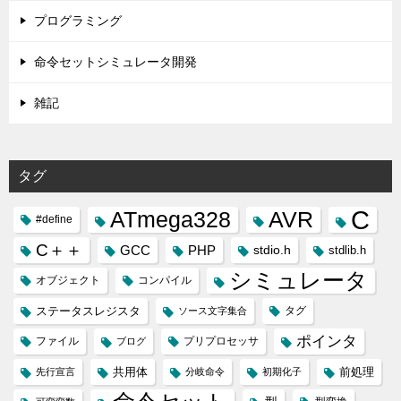
プログラミング
命令セットシミュレータ開発
雑記
タグ
C
ATmega328
AVR
#define
C＋＋
GCC
PHP
stdio.h
stdlib.h
シミュレータ
オブジェクト
コンパイル
ステータスレジスタ
タグ
ソース文字集合
ポインタ
ファイル
プリプロセッサ
ブログ
共用体
前処理
先行宣言
分岐命令
初期化子