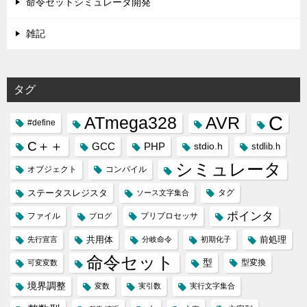
命令セットシミュレータ開発
雑記
タグ
C
ATmega328
AVR
#define
C＋＋
GCC
PHP
stdio.h
stdlib.h
シミュレータ
オブジェクト
コンパイル
ステータスレジスタ
タグ
ソース文字集合
ポインタ
ファイル
プリプロセッサ
ブログ
共用体
前処理
先行宣言
分岐命令
初期化子
命令セット
型
型変換
可変変数
境界調整
変数
実引数
実行文字集合