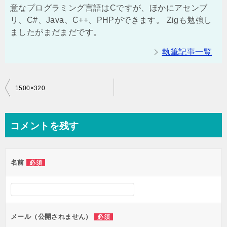
意なプログラミング言語はCですが、ほかにアセンブ
リ、C#、Java、C++、PHPができます。 Zigも勉強し
ましたがまだまだです。
執筆記事一覧
投
1500×320
稿
ナ
コメントを残す
ビ
ゲ
名前
必須
ー
シ
ョ
ン
メール（公開されません）
必須