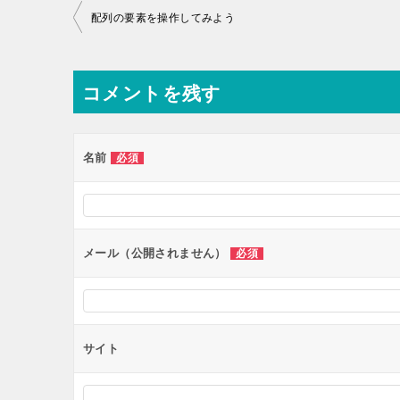
投
配列の要素を操作してみよう
稿
ナ
コメントを残す
ビ
ゲ
ー
名前
必須
シ
ョ
ン
メール（公開されません）
必須
サイト