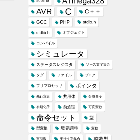
ATmega328
#define
C
AVR
C＋＋
GCC
PHP
stdio.h
stdlib.h
オブジェクト
コンパイル
シミュレータ
ステータスレジスタ
ソース文字集合
タグ
ファイル
ブログ
ポインタ
プリプロセッサ
共用体
先行宣言
分岐命令
前処理
初期化子
可変変数
命令セット
型
境界調整
型変換
変数
整数型
実引数
実行文字集合