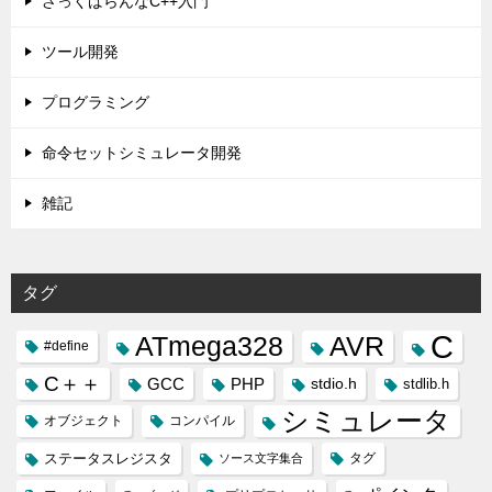
ざっくばらんなC++入門
ツール開発
プログラミング
命令セットシミュレータ開発
雑記
タグ
C
ATmega328
AVR
#define
C＋＋
GCC
PHP
stdio.h
stdlib.h
シミュレータ
オブジェクト
コンパイル
ステータスレジスタ
タグ
ソース文字集合