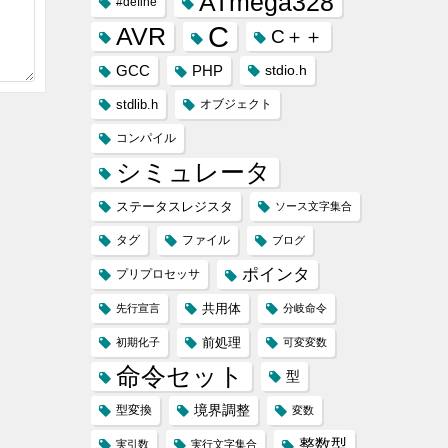
ATmega328
#define
C
AVR
C＋＋
GCC
PHP
stdio.h
stdlib.h
オブジェクト
コンパイル
シミュレータ
ステータスレジスタ
ソース文字集合
タグ
ファイル
ブログ
ポインタ
プリプロセッサ
共用体
先行宣言
分岐命令
前処理
初期化子
可変変数
命令セット
型
境界調整
型変換
変数
整数型
実引数
実行文字集合