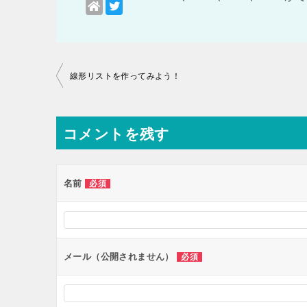
投
線形リストを作ってみよう！
稿
ナ
コメントを残す
ビ
ゲ
ー
名前
必須
シ
ョ
ン
メール（公開されません）
必須