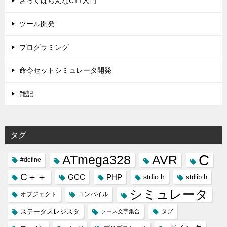
ざっくばらんなC++入門
ツール開発
プログラミング
命令セットシミュレータ開発
雑記
タグ
C
ATmega328
AVR
#define
C＋＋
GCC
PHP
stdio.h
stdlib.h
シミュレータ
オブジェクト
コンパイル
ステータスレジスタ
タグ
ソース文字集合