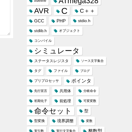
ATmega328
#define
C
AVR
C＋＋
GCC
PHP
stdio.h
stdlib.h
オブジェクト
コンパイル
シミュレータ
ステータスレジスタ
ソース文字集合
タグ
ファイル
ブログ
ポインタ
プリプロセッサ
共用体
先行宣言
分岐命令
前処理
初期化子
可変変数
命令セット
型
境界調整
型変換
変数
整数型
実引数
実行文字集合