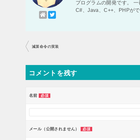
プログラムの開発です。 
C#、Java、C++、PHP
投
減算命令の実装
稿
ナ
コメントを残す
ビ
ゲ
ー
名前
必須
シ
ョ
ン
メール（公開されません）
必須