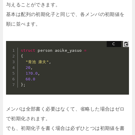
与えることができます。
基本は配列の初期化子と同じで、各メンバの初期値を
順に並べます。
struct
 person aoike_yasuo 
=
{
"青池 康夫"
,
20
,
170.0
,
60.0
}
;
メンバは全部書く必要はなくて、省略した場合はゼロ
で初期化されます。
でも、初期化子を書く場合は必ずひとつは初期値を書