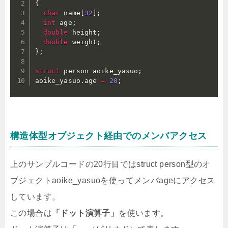
{
char
 name
[
32
]
;
int
 age
;
double
 height
;
double
 weight
;
}
;
struct
 person aoike_yasuo
;
aoike_yasuo
.
age 
=
20
;
構造体型オブジェクト経由でのメンバアクセス
上のサンプルコードの20行目ではstruct person型のオ
ブジェクトaoike_yasuoを使ってメンバageにアクセス
しています。
この場合は
「ドット演算子」
を使います。