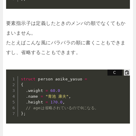
要素指示子は定義したときのメンバの順でなくてもか
まいません。
たとえばこんな風にバラバラの順に書くこともできま
すし、省略することもできます。
struct
 person aoike_yasuo 
=
{
.
weight 
=
60.0
.
name 
=
"青池 康夫"
,
.
height 
=
170.0
,
// ageは省略されているので0になる。
}
;