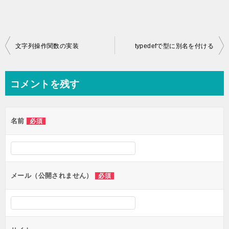
投
文字列操作関数の実装
typedefで型に別名を付ける
稿
ナ
コメントを残す
ビ
ゲ
名前
必須
ー
シ
ョ
ン
メール（公開されません）
必須