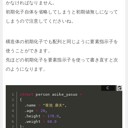
かなければなりません。
初期化子自体を省略してしまうと初期値無しになって
しまうので注意してくださいね。
構造体の初期化子でも配列と同じように要素指示子を
使うことができます。
先ほどの初期化子を要素指示子を使って書き直すと次
のようになります。
struct
 person aoike_yasuo 
=
{
.
name 
=
"青池 康夫"
,
.
age 
=
20
,
.
height 
=
170.0
,
.
weight 
=
60.0
}
;