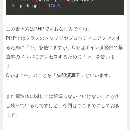
struct
 person 
*
p 
=
&
aoike_yasuo
;
p
->
height 
=
170.0
;
この書き方はPHPでもおなじみですね。
PHPではクラスのメソッドやプロパティにアクセスす
るために「->」を使いますが、Cではポインタ経由で構
造体のメンバにアクセスするために「->」を使いま
す。
Cでは「->」のことを
「矢印演算子」
といいます。
まだ構造体に関しては解説しないといけないことが少
し残っているんですけど、今回はここまでにしておき
ます。