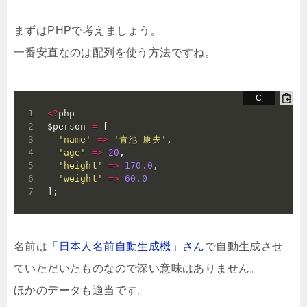
まずはPHPで考えましょう。
一番安直なのは配列を使う方法ですね。
<
?
php

$person 
=
[
'name'
=
>
'青池 康夫'
,
'age'
=
>
20
,
'height'
=
>
170.0
,
'weight'
=
>
60.0
]
;
名前は
「日本人名前自動生成機」さん
で自動生成させ
ていただいたものなので深い意味はありません。
ほかのデータも適当です。