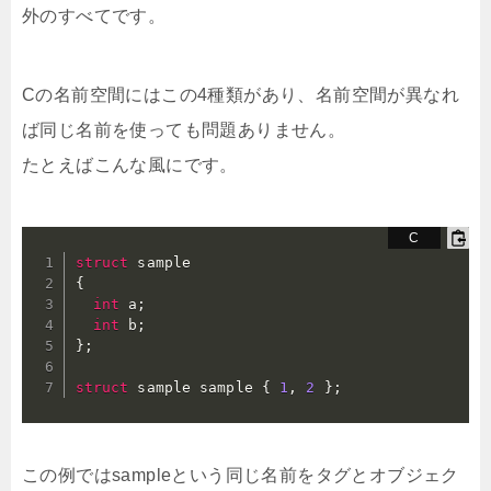
外のすべてです。
Cの名前空間にはこの4種類があり、名前空間が異なれ
ば同じ名前を使っても問題ありません。
たとえばこんな風にです。
struct
{
int
 a
;
int
 b
;
}
;
struct
 sample sample 
{
1
,
2
}
;
この例ではsampleという同じ名前をタグとオブジェク