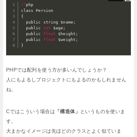
<
?
php

{
  public string $name
;
  public 
int
 $age
;
  public 
float
 $height
;
  public 
float
 $weight
;
}
PHPでは配列を使う方が多いんでしょうか？
人にもよるしプロジェクトにもよるのかもしれません
ね。
Cではこういう場合は
「構造体」
というものを使いま
す。
大まかなイメージは先ほどのクラスとよく似ていま