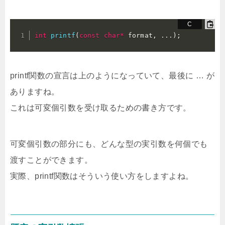
int
printf
(
const
char
*
 format
,
.
.
.
)
;
printf関数の宣言は上のようになっていて、最後に … が
ありますね。
これは可変個引数を受け取るための書き方です。
可変個引数の部分にも、どんな型の実引数を何個でも
渡すことができます。
実際、printf関数はそういう使い方をしますよね。