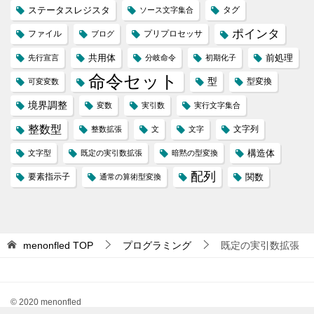
ステータスレジスタ
タグ
ソース文字集合
ポインタ
ファイル
プリプロセッサ
ブログ
共用体
前処理
先行宣言
分岐命令
初期化子
命令セット
型
型変換
可変変数
境界調整
変数
実引数
実行文字集合
整数型
文字列
整数拡張
文
文字
構造体
文字型
既定の実引数拡張
暗黙の型変換
配列
要素指示子
関数
通常の算術型変換
menonfled
TOP
プログラミング
既定の実引数拡張
© 2020 menonfled