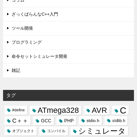
ざっくばらんなC++入門
ツール開発
プログラミング
命令セットシミュレータ開発
雑記
タグ
C
ATmega328
AVR
#define
C＋＋
GCC
PHP
stdio.h
stdlib.h
シミュレータ
オブジェクト
コンパイル