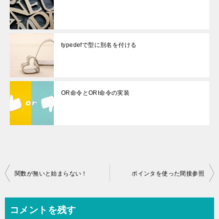
typedefで型に別名を付ける
OR命令とORI命令の実装
投
関数が無いと始まらない！
ポインタを使った間接参照
稿
ナ
コメントを残す
ビ