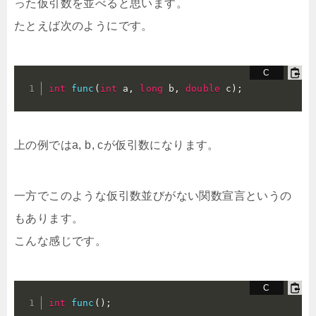
った仮引数を並べると思います。
たとえば次のようにです。
int
func
(
int
 a
,
long
 b
,
double
 c
)
;
上の例ではa, b, cが仮引数になります。
一方でこのような仮引数並びがない関数宣言というの
もあります。
こんな感じです。
int
func
(
)
;