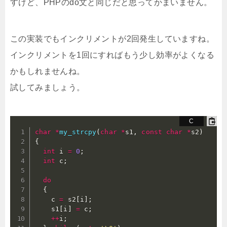
すけど、PHPのdo文と同じだと思ってかまいません。
この実装でもインクリメントが2回発生していますね。
インクリメントを1回にすればもう少し効率がよくなる
かもしれませんね。
試してみましょう。
char
*
my_strcpy
(
char
*
s1
,
const
char
*
s2
)
{
int
 i 
=
0
;
int
 c
;
do
{
    c 
=
 s2
[
i
]
;
    s1
[
i
]
=
 c
;
++
i
;