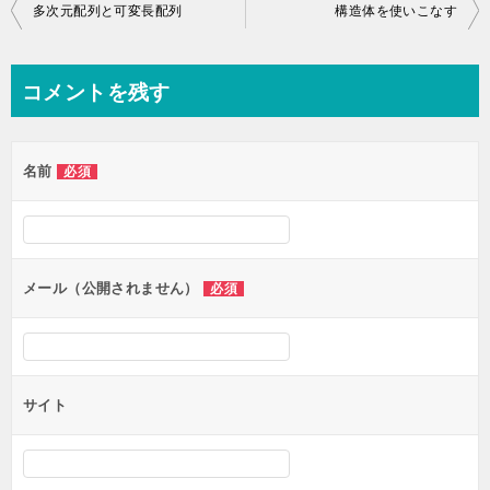
投
多次元配列と可変長配列
構造体を使いこなす
稿
ナ
コメントを残す
ビ
ゲ
名前
必須
ー
シ
ョ
ン
メール（公開されません）
必須
サイト