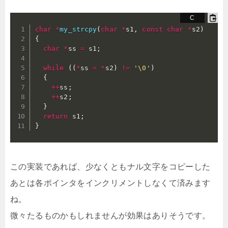
char
*
my_strcpy
(
char
*
s1
,
const
char
*
s2
)
{
char
*
ss 
=
 s1
;
while
(
(
*
ss 
=
*
s2
)
!=
'\0'
)
{
++
ss
;
++
s2
;
}
return
 s1
;
}
この実装であれば、少なくともナル文字をコピーした
あとは各ポインタをインクリメントしなくて済みます
ね。
微々たるものかもしれませんが効果はありそうです。