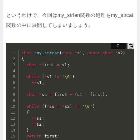
というわけで、今回はmy_strlen関数の処理をmy_strcat
関数の中に展開してしまいましょう。
char
*
my_strcat
(
char
*
s1
,
const
char
*
s2
)
{
char
*
first 
=
 s1
;
while
(
*
s1 
!=
'\0'
)
++
s1
;
char
*
ss 
=
 first 
+
(
s1 
-
 first
)
;
while
(
(
*
ss 
=
*
s2
)
!=
'\0'
)
{
++
ss
;
++
s2
;
}
return
 first
;