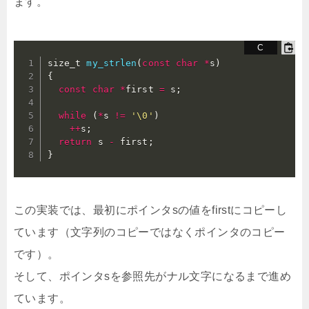
ます。
size_t 
my_strlen
(
const
char
*
s
)
{
const
char
*
first 
=
 s
;
while
(
*
s 
!=
'\0'
)
++
s
;
return
 s 
-
 first
;
}
この実装では、最初にポインタsの値をfirstにコピーし
ています（文字列のコピーではなくポインタのコピー
です）。
そして、ポインタsを参照先がナル文字になるまで進め
ています。