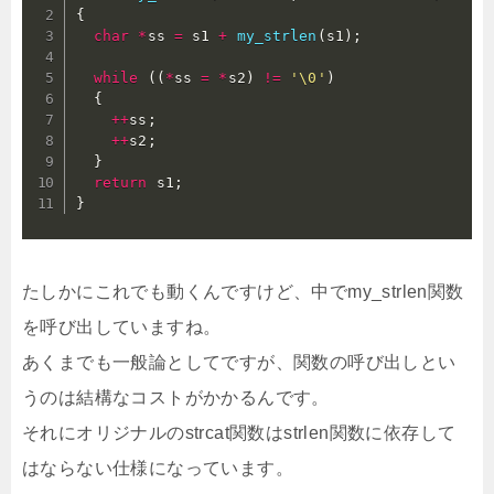
{
char
*
ss 
=
 s1 
+
my_strlen
(
s1
)
;
while
(
(
*
ss 
=
*
s2
)
!=
'\0'
)
{
++
ss
;
++
s2
;
}
return
 s1
;
}
たしかにこれでも動くんですけど、中でmy_strlen関数
を呼び出していますね。
あくまでも一般論としてですが、関数の呼び出しとい
うのは結構なコストがかかるんです。
それにオリジナルのstrcat関数はstrlen関数に依存して
はならない仕様になっています。