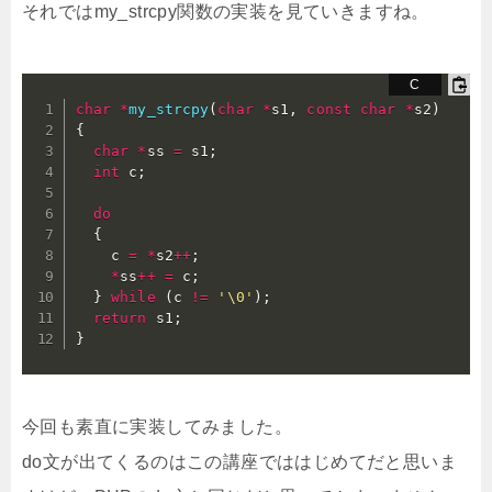
それではmy_strcpy関数の実装を見ていきますね。
char
*
my_strcpy
(
char
*
s1
,
const
char
*
s2
)
{
char
*
ss 
=
 s1
;
int
 c
;
do
{
    c 
=
*
s2
++
;
*
ss
++
=
 c
;
}
while
(
c 
!=
'\0'
)
;
return
 s1
;
}
今回も素直に実装してみました。
do文が出てくるのはこの講座でははじめてだと思いま