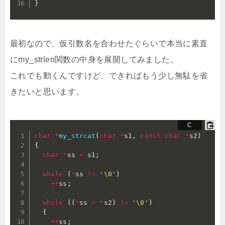
}
最初なので、仮引数名を合わせたぐらいで本当に素直
にmy_strlen関数の中身を展開してみました。
これでも動くんですけど、できればもう少し無駄を省
きたいと思います。
char
*
my_strcat
(
char
*
s1
,
const
char
*
s2
)
{
char
*
ss 
=
 s1
;
while
(
*
ss 
!=
'\0'
)
++
ss
;
while
(
(
*
ss 
=
*
s2
)
!=
'\0'
)
{
++
ss
;