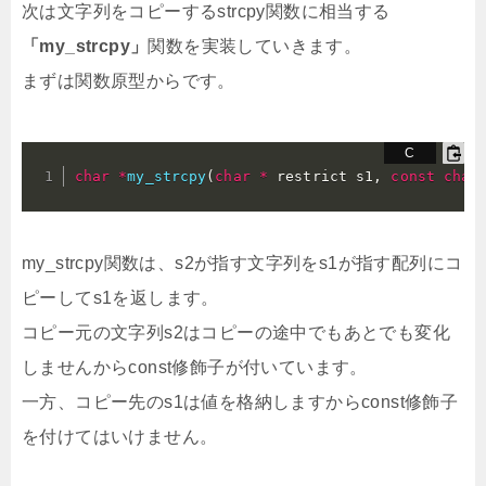
次は文字列をコピーするstrcpy関数に相当する
「my_strcpy」
関数を実装していきます。
まずは関数原型からです。
char
*
my_strcpy
(
char
*
 restrict s1
,
const
char
my_strcpy関数は、s2が指す文字列をs1が指す配列にコ
ピーしてs1を返します。
コピー元の文字列s2はコピーの途中でもあとでも変化
しませんからconst修飾子が付いています。
一方、コピー先のs1は値を格納しますからconst修飾子
を付けてはいけません。