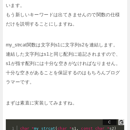
います。
もう新しいキーワードは出てきませんので関数の仕様
だけを説明することにしますね。
my_strcat関数は文字列s1に文字列s2を連結します。
連結した文字列はs1と同じ配列に追記されますので、
s1が指す配列には十分な空きがなければなりません。
十分な空きがあることを保証するのはもちろんプログ
ラマーです。
まずは素直に実装してみますね。
char
*
my_strcat
(
char
*
s1
,
const
char
*
s2
)