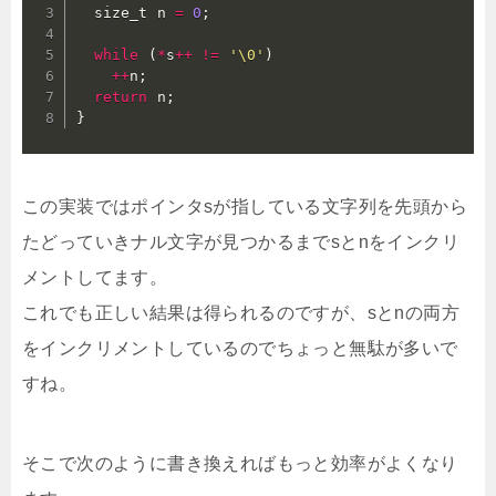
  size_t n 
=
0
;
while
(
*
s
++
!=
'\0'
)
++
n
;
return
 n
;
}
この実装ではポインタsが指している文字列を先頭から
たどっていきナル文字が見つかるまでsとnをインクリ
メントしてます。
これでも正しい結果は得られるのですが、sとnの両方
をインクリメントしているのでちょっと無駄が多いで
すね。
そこで次のように書き換えればもっと効率がよくなり