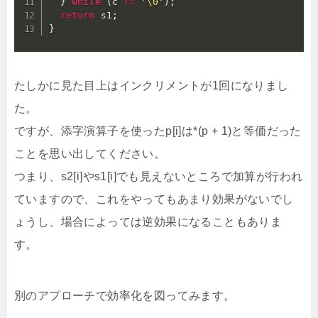
}
while
(
c 
!=
'\0'
)
;
return
 s1
;
}
たしかに見た目上はインクリメントが1回になりまし
た。
ですが、添字演算子を使ったp[i]は*(p + 1)と等価だった
ことを思い出してください。
つまり、s2[i]やs1[i]でも見えないところで加算が行われ
ていますので、これをやってもあまり効果がないでし
ょうし、場合によっては逆効果になることもありま
す。
別のアプローチで効率化を図ってみます。