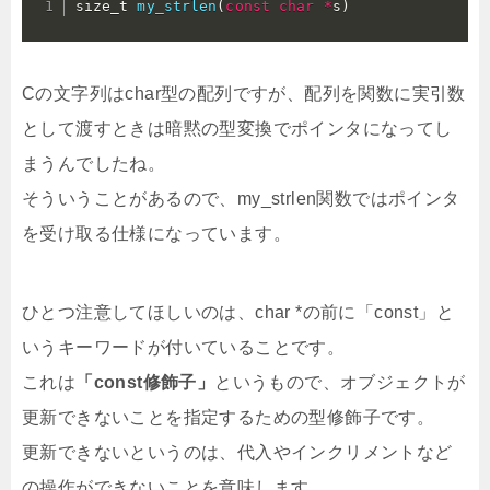
size_t 
my_strlen
(
const
char
*
s
)
Cの文字列はchar型の配列ですが、配列を関数に実引数
として渡すときは暗黙の型変換でポインタになってし
まうんでしたね。
そういうことがあるので、my_strlen関数ではポインタ
を受け取る仕様になっています。
ひとつ注意してほしいのは、char *の前に「const」と
いうキーワードが付いていることです。
これは
「const修飾子」
というもので、オブジェクトが
更新できないことを指定するための型修飾子です。
更新できないというのは、代入やインクリメントなど
の操作ができないことを意味します。