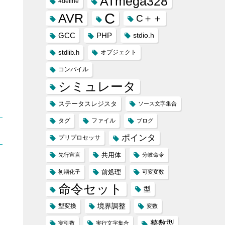
ATmega328
#define
C
AVR
C＋＋
GCC
PHP
stdio.h
stdlib.h
オブジェクト
コンパイル
シミュレータ
ステータスレジスタ
ソース文字集合
タグ
ファイル
ブログ
ポインタ
プリプロセッサ
共用体
先行宣言
分岐命令
前処理
初期化子
可変変数
命令セット
型
境界調整
型変換
変数
整数型
実引数
実行文字集合