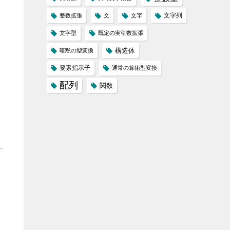
文字列
整数拡張
文
文字
文字型
既定の実引数拡張
構造体
暗黙の型変換
要素指示子
通常の算術型変換
配列
関数