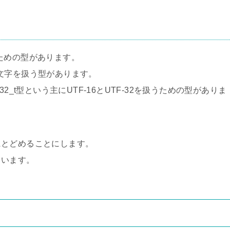
ための型があります。
イド文字を扱う型があります。
ar32_t型という主にUTF-16とUTF-32を扱うための型がありま
にとどめることにします。
ています。