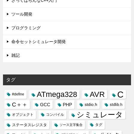
ざっくばらんなC++入門
ツール開発
プログラミング
命令セットシミュレータ開発
雑記
タグ
C
ATmega328
AVR
#define
C＋＋
GCC
PHP
stdio.h
stdlib.h
シミュレータ
オブジェクト
コンパイル
ステータスレジスタ
タグ
ソース文字集合