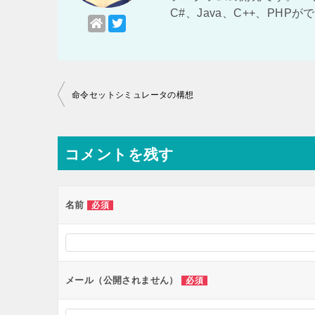
C#、Java、C++、PHP
投
命令セットシミュレータの構想
稿
ナ
コメントを残す
ビ
ゲ
ー
名前
必須
シ
ョ
ン
メール（公開されません）
必須