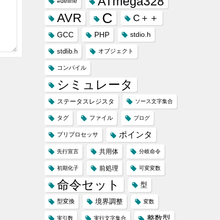
ATmega328
#define
C
AVR
C＋＋
GCC
PHP
stdio.h
stdlib.h
オブジェクト
コンパイル
シミュレータ
ステータスレジスタ
ソース文字集合
タグ
ファイル
ブログ
ポインタ
プリプロセッサ
共用体
先行宣言
分岐命令
前処理
初期化子
可変変数
命令セット
型
境界調整
型変換
変数
整数型
実引数
実行文字集合