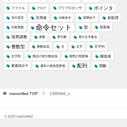
ポインタ
ファイル
プリプロセッサ
ブログ
共用体
前処理
先行宣言
分岐命令
初期化子
命令セット
型
型変換
可変変数
境界調整
変数
実引数
実行文字集合
整数型
文字列
整数拡張
文
文字
構造体
文字型
既定の実引数拡張
暗黙の型変換
配列
要素指示子
関数
通常の算術型変換
menonfled
TOP
1305568_s
© 2020 menonfled