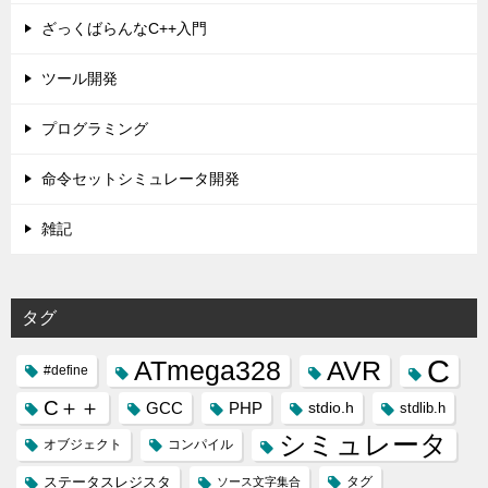
ざっくばらんなC++入門
ツール開発
プログラミング
命令セットシミュレータ開発
雑記
タグ
C
ATmega328
AVR
#define
C＋＋
GCC
PHP
stdio.h
stdlib.h
シミュレータ
オブジェクト
コンパイル
ステータスレジスタ
タグ
ソース文字集合