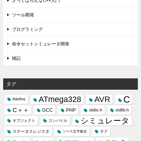
ざっくばらんなC++入門
ツール開発
プログラミング
命令セットシミュレータ開発
雑記
タグ
C
ATmega328
AVR
#define
C＋＋
GCC
PHP
stdio.h
stdlib.h
シミュレータ
オブジェクト
コンパイル
ステータスレジスタ
タグ
ソース文字集合