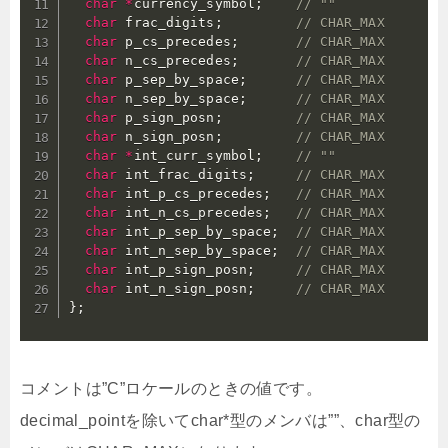
char
*
currency_symbol
;
// ""
char
 frac_digits
;
// CHAR_MAX
char
 p_cs_precedes
;
// CHAR_MAX
char
 n_cs_precedes
;
// CHAR_MAX
char
 p_sep_by_space
;
// CHAR_MAX
char
 n_sep_by_space
;
// CHAR_MAX
char
 p_sign_posn
;
// CHAR_MAX
char
 n_sign_posn
;
// CHAR_MAX
char
*
int_curr_symbol
;
// ""
char
 int_frac_digits
;
// CHAR_MAX
char
 int_p_cs_precedes
;
// CHAR_MAX
char
 int_n_cs_precedes
;
// CHAR_MAX 
char
 int_p_sep_by_space
;
// CHAR_MAX
char
 int_n_sep_by_space
;
// CHAR_MAX
char
 int_p_sign_posn
;
// CHAR_MAX
char
 int_n_sign_posn
;
// CHAR_MAX 
}
;
コメントは”C”ロケールのときの値です。
decimal_pointを除いてchar*型のメンバは””、char型の