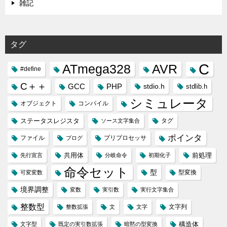
雑記
タグ
C
ATmega328
AVR
#define
C＋＋
GCC
PHP
stdio.h
stdlib.h
シミュレータ
オブジェクト
コンパイル
ステータスレジスタ
タグ
ソース文字集合
ポインタ
ファイル
プリプロセッサ
ブログ
共用体
前処理
先行宣言
分岐命令
初期化子
命令セット
型
型変換
可変変数
境界調整
変数
実引数
実行文字集合
整数型
文字列
整数拡張
文
文字
構造体
文字型
既定の実引数拡張
暗黙の型変換