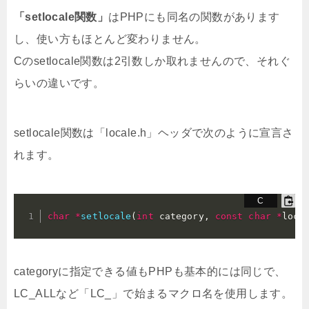
「setlocale関数」
はPHPにも同名の関数があります
し、使い方もほとんど変わりません。
Cのsetlocale関数は2引数しか取れませんので、それぐ
らいの違いです。
setlocale関数は「locale.h」ヘッダで次のように宣言さ
れます。
char
*
setlocale
(
int
 category
,
const
char
*
loca
categoryに指定できる値もPHPも基本的には同じで、
LC_ALLなど「LC_」で始まるマクロ名を使用します。