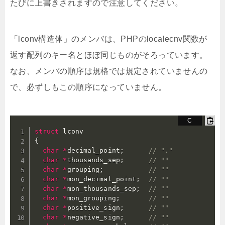
たびに上書きされますので注意してください。
「lconv構造体」のメンバは、PHPのlocalecnv関数が
返す配列のキー名とほぼ同じものがそろっています。
なお、メンバの順序は規格では規定されていませんの
で、必ずしもこの順序になっていません。
struct
{
char
*
decimal_point
;
// "."
char
*
thousands_sep
;
// ""
char
*
grouping
;
// ""
char
*
mon_decimal_point
;
// "" 
char
*
mon_thousands_sep
;
// ""
char
*
mon_grouping
;
// ""
char
*
positive_sign
;
// ""
char
*
negative_sign
;
// ""