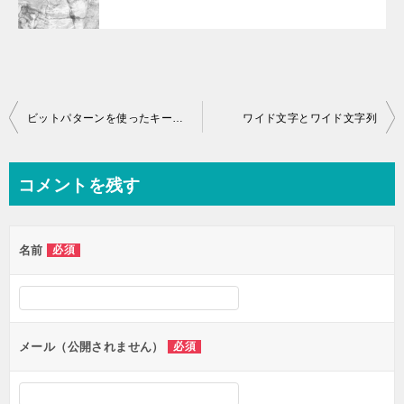
投
ビットパターンを使ったキー入力の判定
ワイド文字とワイド文字列
稿
ナ
コメントを残す
ビ
ゲ
名前
必須
ー
シ
ョ
ン
メール（公開されません）
必須