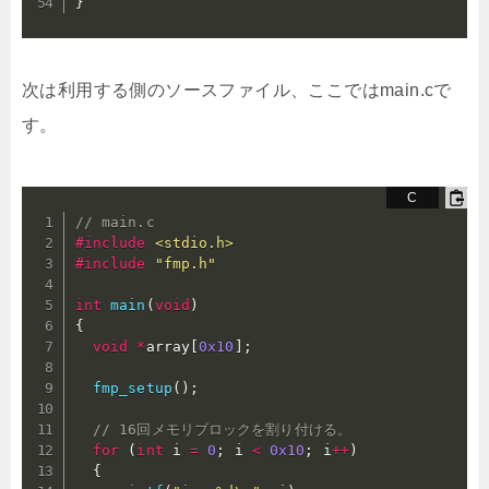
}
次は利用する側のソースファイル、ここではmain.cで
す。
// main.c
#
include
<stdio.h>
#
include
"fmp.h"
int
main
(
void
)
{
void
*
array
[
0x10
]
;
fmp_setup
(
)
;
// 16回メモリブロックを割り付ける。
for
(
int
 i 
=
0
;
 i 
<
0x10
;
 i
++
)
{