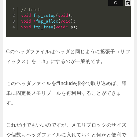
// fmp.h
void
fmp_setup
(
void
)
;
void
*
fmp_alloc
(
void
)
;
void
fmp_free
(
void
*
 p
)
;
Cのヘッダファイルはヘッダと同じように拡張子（サフ
ィックス）を「.h」にするのが一般的です。
このヘッダファイルを#include指令で取り込めば、簡
単に固定長メモリプールを再利用することができま
す。
これだけでもいいのですが、メモリブロックのサイズ
や個数もヘッダファイルに入れておくと何かと便利で