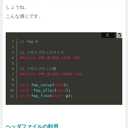
しょうね。
こんな感じです。
// fmp.h
// メモリブロックサイズ
#
define
 FMP_BLOCK_SIZE 256
// メモリブロック数
#
define
 FMP_BLOCK_COUNT 256
void
fmp_setup
(
void
)
;
void
*
fmp_alloc
(
void
)
;
void
fmp_free
(
void
*
 p
)
;
ヘッダファイルの利用