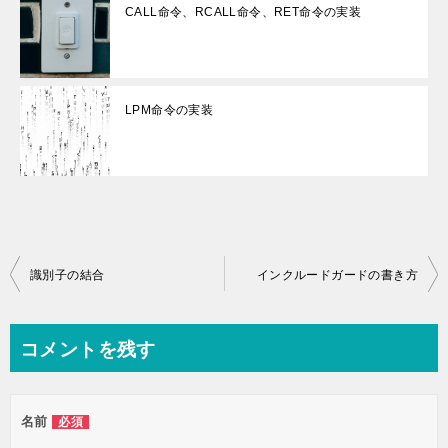
CALL命令、RCALL命令、RET命令の実装
LPM命令の実装
投
識別子の結合
インクルードガードの書き方
稿
ナ
コメントを残す
ビ
ゲ
名前
必須
ー