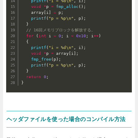
printf
(
"i = %d\n"
,
 i
)
;
void
*
p 
=
fmp_alloc
(
)
;
    array
[
i
]
=
 p
;
printf
(
"p = %p\n"
,
 p
)
;
}
// 16回メモリブロックを解放する。
for
(
int
 i 
=
0
;
 i 
<
0x10
;
 i
++
)
{
printf
(
"i = %d\n"
,
 i
)
;
void
*
p 
=
 array
[
i
]
;
fmp_free
(
p
)
;
printf
(
"p = %p\n"
,
 p
)
;
}
return
0
;
}
ヘッダファイルを使った場合のコンパイル方法