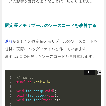
ープの影響を受けるようなことは一切ありません。
固定長メモリプールのソースコードを改善する
以前
紹介したの固定長メモリプールのソースコードを
題材に実際にヘッダファイルを作っていきます。
まずは2つに分解したソースコードを再掲載します。
// main.c
#
include
<stdio.h>
void
fmp_setup
(
void
)
;
void
*
fmp_alloc
(
void
)
;
void
fmp_free
(
void
*
 p
)
;