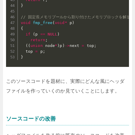
}
// 固定長メモリプールから割り付けたメモリブロックを解放す
void
fmp_free
(
void
*
 p
)
{
if
(
p 
==
NULL
)
return
;
(
(
union
 node
*
)
p
)
->
next 
=
 top
;
  top 
=
 p
;
}
このソースコードを題材に、実際にどんな風にヘッダ
ファイルを作っていくのか見ていくことにします。
ソースコードの改善