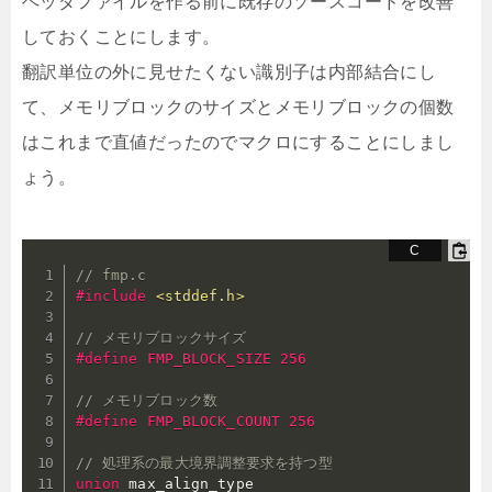
ヘッダファイルを作る前に既存のソースコードを改善
しておくことにします。
翻訳単位の外に見せたくない識別子は内部結合にし
て、メモリブロックのサイズとメモリブロックの個数
はこれまで直値だったのでマクロにすることにしまし
ょう。
// fmp.c
#
include
<stddef.h>
// メモリブロックサイズ
#
define
 FMP_BLOCK_SIZE 256
// メモリブロック数
#
define
 FMP_BLOCK_COUNT 256
// 処理系の最大境界調整要求を持つ型
union