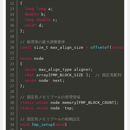
{
long
long
 a
;
double
 b
;
long
double
 c
;
void
*
 d
;
}
;
// 処理系の最大調整要求
const
 size_t max_align_size 
=
offsetof
(
struct
union
{
union
 max_align_type aligner
;
char
 array
[
FMP_BLOCK_SIZE 
]
;
// 固定長配列
union
 node
*
 next
;
}
;
// 固定長メモリプールの管理領域
static
union
 node memory
[
FMP_BLOCK_COUNT
]
;
static
union
 node 
*
top
;
// 固定長メモリプールの初期設定
void
fmp_setup
(
void
)