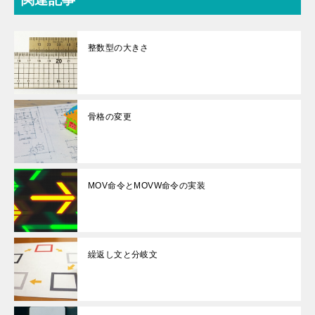
整数型の大きさ
骨格の変更
MOV命令とMOVW命令の実装
繰返し文と分岐文