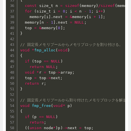
{
const
 size_t n 
=
sizeof
(
memory
)
/
sizeof
(
memor
for
(
size_t i 
=
0
;
 i 
<
 n 
-
1
;
 i
++
)
    memory
[
i
]
.
next 
=
&
memory
[
i 
+
1
]
;
  memory
[
n 
-
1
]
.
next 
=
NULL
;
  top 
=
&
memory
[
0
]
;
}
// 固定長メモリプールからメモリブロックを割り付ける。
void
*
fmp_alloc
(
void
)
{
if
(
top 
==
NULL
)
return
NULL
;
void
*
r 
=
 top
->
array
;
  top 
=
 top
->
next
;
return
 r
;
}
// 固定長メモリプールから割り付けたメモリブロックを解放す
void
fmp_free
(
void
*
 p
)
{
if
(
p 
==
NULL
)
return
;
(
(
union
 node
*
)
p
)
->
next 
=
 top
;