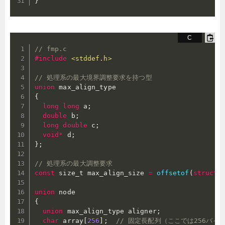
}
// fmp.c
#
include
<stddef.h>
// 処理系の最大境界調整要求を持つ型
union
{
long
long
 a
;
double
 b
;
long
double
 c
;
void
*
 d
;
}
;
// 処理系の最大調整要求
const
 size_t max_align_size 
=
offsetof
(
struct
union
{
union
 max_align_type aligner
;
char
 array
[
256
]
;
// 固定長配列（ここでは256バイ