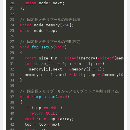
union
 node
*
 next
;
}
;
// 固定長メモリプールの管理領域
union
 node memory
[
256
]
;
union
 node 
*
top
;
// 固定長メモリプールの初期設定
void
fmp_setup
(
void
)
{
const
 size_t n 
=
sizeof
(
memory
)
/
sizeof
(
memor
for
(
size_t i 
=
0
;
 i 
<
 n 
-
1
;
 i
++
)
    memory
[
i
]
.
next 
=
&
memory
[
i 
+
1
]
;
  memory
[
n 
-
1
]
.
next 
=
NULL
;
 top 
=
&
memory
[
0
]
;
}
// 固定長メモリプールからメモリブロックを割り付ける。
void
*
fmp_alloc
(
void
)
{
if
(
top 
==
NULL
)
return
NULL
;
void
*
r 
=
 top
->
array
;
  top 
=
 top
->
next
;
return
 r
;