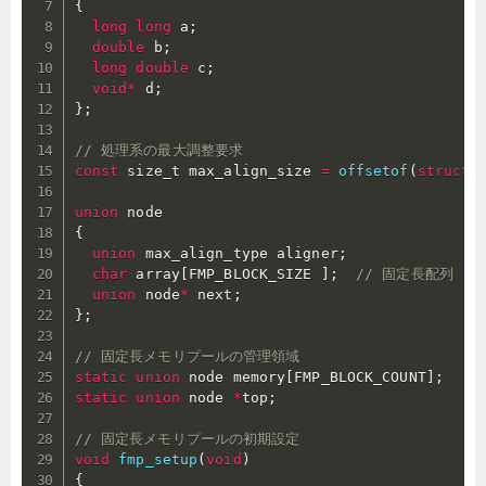
{
long
long
 a
;
double
 b
;
long
double
 c
;
void
*
 d
;
}
;
// 処理系の最大調整要求
const
 size_t max_align_size 
=
offsetof
(
struct
union
{
union
 max_align_type aligner
;
char
 array
[
FMP_BLOCK_SIZE 
]
;
// 固定長配列
union
 node
*
 next
;
}
;
// 固定長メモリプールの管理領域
static
union
 node memory
[
FMP_BLOCK_COUNT
]
;
static
union
 node 
*
top
;
// 固定長メモリプールの初期設定
void
fmp_setup
(
void
)
{