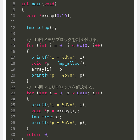
int
main
(
void
)
{
void
*
array
[
0x10
]
;
fmp_setup
(
)
;
// 16回メモリブロックを割り付ける。
for
(
int
 i 
=
0
;
 i 
<
0x10
;
 i
++
)
{
printf
(
"i = %d\n"
,
 i
)
;
void
*
p 
=
fmp_alloc
(
)
;
    array
[
i
]
=
 p
;
printf
(
"p = %p\n"
,
 p
)
;
}
// 16回メモリブロックを解放する。
for
(
int
 i 
=
0
;
 i 
<
0x10
;
 i
++
)
{
printf
(
"i = %d\n"
,
 i
)
;
void
*
p 
=
 array
[
i
]
;
fmp_free
(
p
)
;
printf
(
"p = %p\n"
,
 p
)
;
}
return
0
;