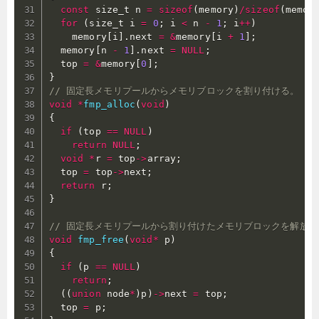
const
 size_t n 
=
sizeof
(
memory
)
/
sizeof
(
memor
for
(
size_t i 
=
0
;
 i 
<
 n 
-
1
;
 i
++
)
    memory
[
i
]
.
next 
=
&
memory
[
i 
+
1
]
;
  memory
[
n 
-
1
]
.
next 
=
NULL
;
  top 
=
&
memory
[
0
]
;
}
// 固定長メモリプールからメモリブロックを割り付ける。 
void
*
fmp_alloc
(
void
)
{
if
(
top 
==
NULL
)
return
NULL
;
void
*
r 
=
 top
->
array
;
  top 
=
 top
->
next
;
return
 r
;
}
// 固定長メモリプールから割り付けたメモリブロックを解放す
void
fmp_free
(
void
*
 p
)
{
if
(
p 
==
NULL
)
return
;
(
(
union
 node
*
)
p
)
->
next 
=
 top
;
  top 
=
 p
;