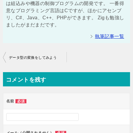
は組込みや機器の制御プログラムの開発です。 一番得
意なプログラミング言語はCですが、ほかにアセンブ
リ、C#、Java、C++、PHPができます。 Zigも勉強し
ましたがまだまだです。
執筆記事一覧
投
データ型の変換をしてみよう
稿
ナ
コメントを残す
ビ
ゲ
名前
必須
ー
シ
ョ
ン
メール（公開されません）