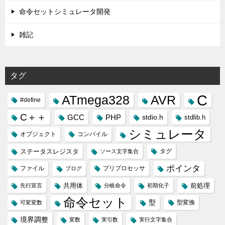
命令セットシミュレータ開発
雑記
タグ
C
ATmega328
AVR
#define
C＋＋
GCC
PHP
stdio.h
stdlib.h
シミュレータ
オブジェクト
コンパイル
ステータスレジスタ
タグ
ソース文字集合
ポインタ
ファイル
プリプロセッサ
ブログ
共用体
前処理
先行宣言
分岐命令
初期化子
命令セット
型
型変換
可変変数
境界調整
変数
実引数
実行文字集合