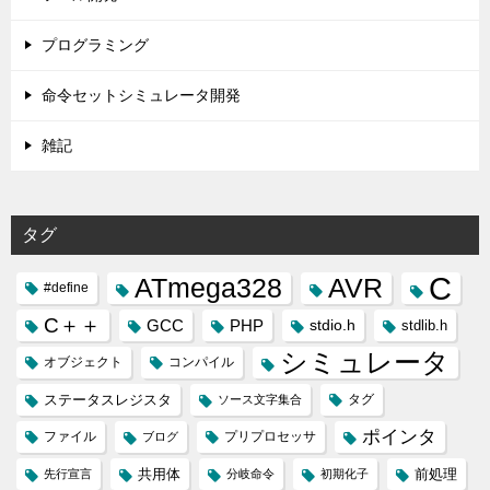
プログラミング
命令セットシミュレータ開発
雑記
タグ
C
ATmega328
AVR
#define
C＋＋
GCC
PHP
stdio.h
stdlib.h
シミュレータ
オブジェクト
コンパイル
ステータスレジスタ
タグ
ソース文字集合
ポインタ
ファイル
プリプロセッサ
ブログ
共用体
前処理
先行宣言
分岐命令
初期化子