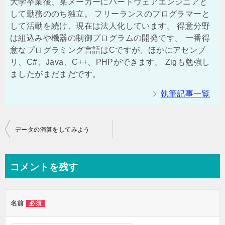
大学卒業後、某メーカーにハードウェアエンジニアと
して勤務ののち独立。 フリーランスのプログラマーと
して活動を続け、現在は法人化しています。 得意分野
は組込みや機器の制御プログラムの開発です。 一番得
意なプログラミング言語はCですが、ほかにアセンブ
リ、C#、Java、C++、PHPができます。 Zigも勉強し
ましたがまだまだです。
執筆記事一覧
投
データの演算をしてみよう
稿
ナ
コメントを残す
ビ
ゲ
名前
必須
ー
シ