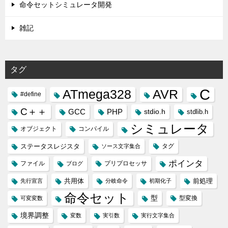
命令セットシミュレータ開発
雑記
タグ
C
ATmega328
AVR
#define
C＋＋
GCC
PHP
stdio.h
stdlib.h
シミュレータ
オブジェクト
コンパイル
ステータスレジスタ
タグ
ソース文字集合
ポインタ
ファイル
プリプロセッサ
ブログ
共用体
前処理
先行宣言
分岐命令
初期化子
命令セット
型
型変換
可変変数
境界調整
変数
実引数
実行文字集合