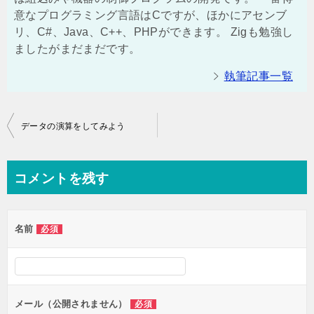
意なプログラミング言語はCですが、ほかにアセンブ
リ、C#、Java、C++、PHPができます。 Zigも勉強し
ましたがまだまだです。
執筆記事一覧
投
データの演算をしてみよう
稿
ナ
コメントを残す
ビ
ゲ
名前
必須
ー
シ
ョ
ン
メール（公開されません）
必須