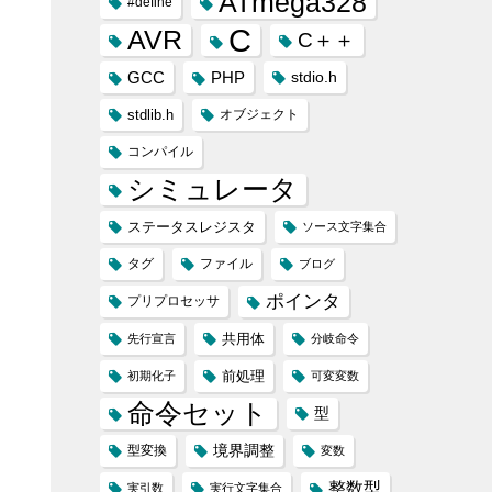
ATmega328
#define
C
AVR
C＋＋
GCC
PHP
stdio.h
stdlib.h
オブジェクト
コンパイル
シミュレータ
ステータスレジスタ
ソース文字集合
タグ
ファイル
ブログ
ポインタ
プリプロセッサ
共用体
先行宣言
分岐命令
前処理
初期化子
可変変数
命令セット
型
境界調整
型変換
変数
整数型
実引数
実行文字集合