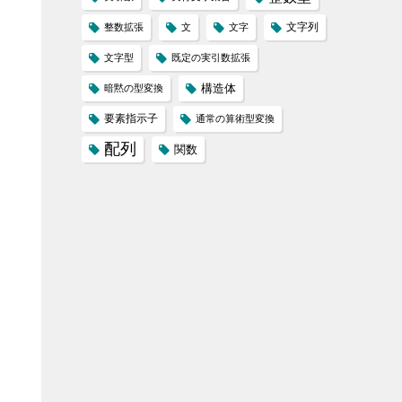
文字列
整数拡張
文
文字
文字型
既定の実引数拡張
構造体
暗黙の型変換
要素指示子
通常の算術型変換
配列
関数