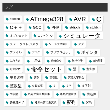
タグ
C
ATmega328
AVR
#define
C＋＋
GCC
PHP
stdio.h
stdlib.h
シミュレータ
オブジェクト
コンパイル
ステータスレジスタ
タグ
ソース文字集合
ポインタ
ファイル
プリプロセッサ
ブログ
共用体
前処理
先行宣言
分岐命令
初期化子
命令セット
型
型変換
可変変数
境界調整
変数
実引数
実行文字集合
整数型
文字列
整数拡張
文
文字
構造体
文字型
既定の実引数拡張
暗黙の型変換
配列
要素指示子
関数
通常の算術型変換