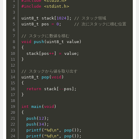
#
include
<stdio.h>
#
include
<stdint.h>
uint8_t stack
[
1024
]
;
// スタック領域
uint8_t pos 
=
0
;
// 次にスタックに積む位置
// スタックに数値を積む
void
push
(
uint8_t value
)
{
  stack
[
pos
++
]
=
 value
;
}
// スタックから値を取り出す
uint8_t 
pop
(
void
)
{
return
 stack
[
--
pos
]
;
}
int
main
(
void
)
{
push
(
12
)
;
push
(
34
)
;
printf
(
"%d\n"
,
pop
(
)
)
;
printf
(
"%d\n"
,
pop
(
)
)
;