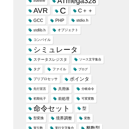
ATmega328
#define
C
AVR
C＋＋
GCC
PHP
stdio.h
stdlib.h
オブジェクト
コンパイル
シミュレータ
ステータスレジスタ
ソース文字集合
タグ
ファイル
ブログ
ポインタ
プリプロセッサ
共用体
先行宣言
分岐命令
前処理
初期化子
可変変数
命令セット
型
境界調整
型変換
変数
整数型
実引数
実行文字集合