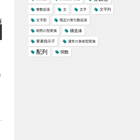
文字列
整数拡張
文
文字
文字型
既定の実引数拡張
構造体
暗黙の型変換
要素指示子
通常の算術型変換
配列
関数
x