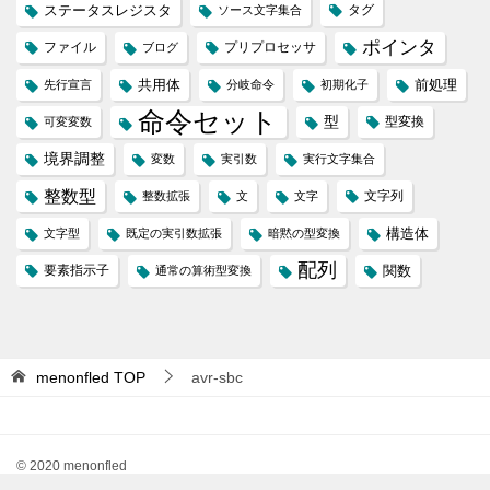
ステータスレジスタ
タグ
ソース文字集合
ポインタ
ファイル
プリプロセッサ
ブログ
共用体
前処理
先行宣言
分岐命令
初期化子
命令セット
型
型変換
可変変数
境界調整
変数
実引数
実行文字集合
整数型
文字列
整数拡張
文
文字
構造体
文字型
既定の実引数拡張
暗黙の型変換
配列
要素指示子
関数
通常の算術型変換
menonfled
TOP
avr-sbc
© 2020 menonfled