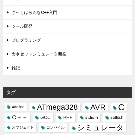
ざっくばらんなC++入門
ツール開発
プログラミング
命令セットシミュレータ開発
雑記
タグ
C
ATmega328
AVR
#define
C＋＋
GCC
PHP
stdio.h
stdlib.h
シミュレータ
オブジェクト
コンパイル